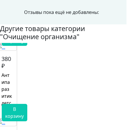
Отзывы пока ещё не добавлены:
Другие товары категории
В
"Очищение организма"
корзину
380
₽
Ант
ипа
раз
итик
детс
В
кий
корзину