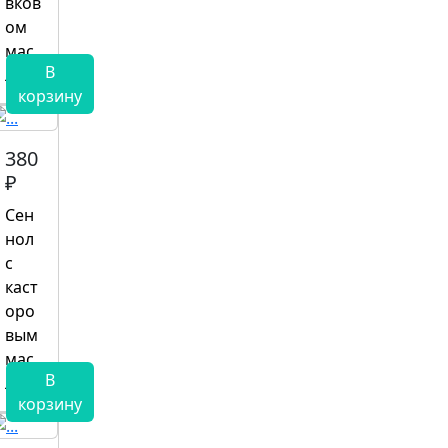
вков
ом
мас
В
ле
корзину
380
₽
Сен
нол
с
каст
оро
вым
мас
В
лом
корзину