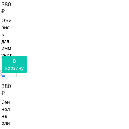
380
₽
Ожи
вис
ь
для
имм
унит
В
ета
корзину
380
₽
Сен
нол
на
оли