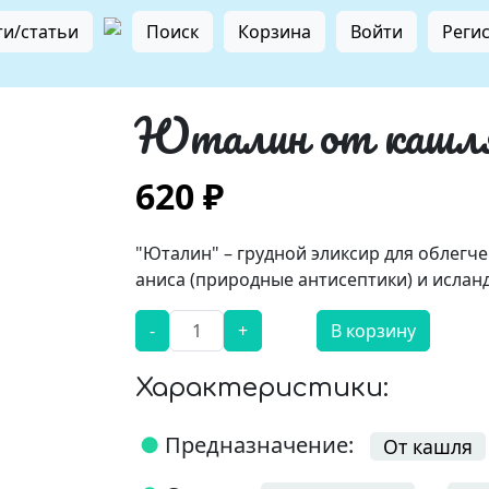
и/статьи
Поиск
Корзина
Войти
Реги
Юталин от кашля 
620 ₽
"Юталин" – грудной эликсир для облегч
аниса (природные антисептики) и ислан
-
+
В корзину
Характеристики:
●
Предназначение:
От кашля