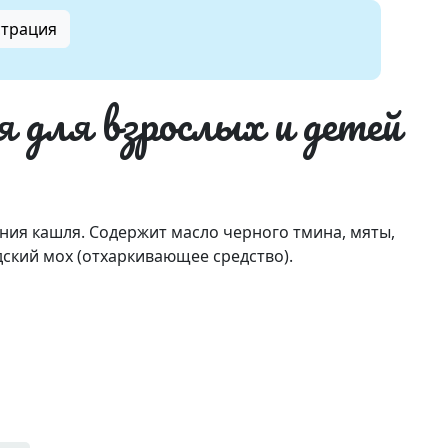
страция
для взрослых и детей
ения кашля. Содержит масло черного тмина, мяты,
дский мох (отхаркивающее средство).