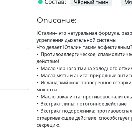
●
Состав:
Чёрный тмин
Мя
Описание:
Юталин– это натуральная формула, раз
укрепления дыхательной системы.
Что делает Юталин таким эффективным
• Противоаллергическое, спазмолитич
действие!
• Масло черного тмина холодного отж
• Масла мяты и аниса: природные анти
• Исландский мох: проверенное отхарк
мокроты.
• Масло эвкалипта: противовоспалитель
• Экстракт липы: потогонное действие
• Экстракт подорожника: противовоспа
отхаркивающее действие, способствует 
секрецию.