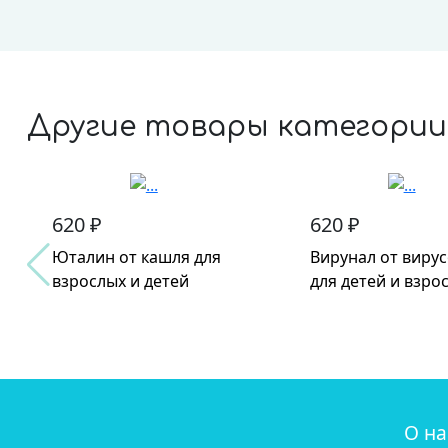
Другие товары категории
620 ₽
620 ₽
Юталин от кашля для
Вирунал от виру
взрослых и детей
для детей и взро
О на